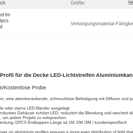
sch
Größe:
5
d Im 
pcs 
Versorgungsmaterial-Fähigkei
d 
ofil für die Decke LED-Lichtstreifen Aluminiumkan
e/Kostenlose Probe
nen, eine atemberaubende, schmucklose Befestigung mit Diffusor und p
ible oder starre LED-Bänder ausgelegt.
 robustes Gehäuse schützt LED; reduziert die Blendung und weichert die
n, um jedem Projekt zu entsprechen.
bdeckung /2PCS Endkappen.Länge ist 1M /2M /3M / kundenspezifisch
over on aluminium profiles ensures a more even distribution of light tha