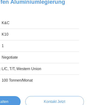
ifen Aluminiumlegierung
K&C
K10
1
Negotiate
:
L/C, T/T, Western Union
100 Tonnen/Monat
alten
Kontakt Jetzt