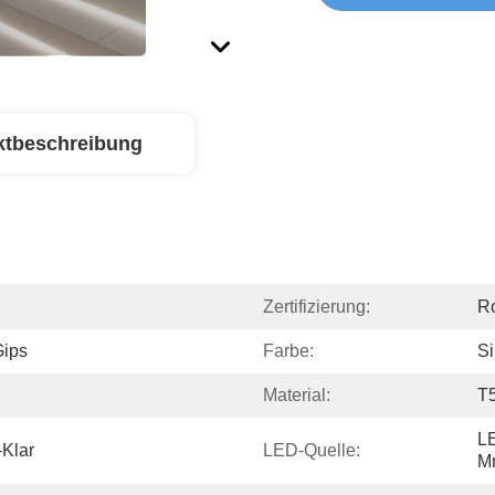
ktbeschreibung
Zertifizierung:
R
Gips
Farbe:
Si
Material:
T5
LE
-Klar
LED-Quelle:
M