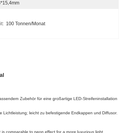
8*15,4mm
t:
100 Tonnen/Monat
al
assendem Zubehör für eine großartige LED-Streifeninstallation
 Lichtleistung; leicht zu befestigende Endkappen und Diffusor.
t is comparable to neon effect for a more luxurious light