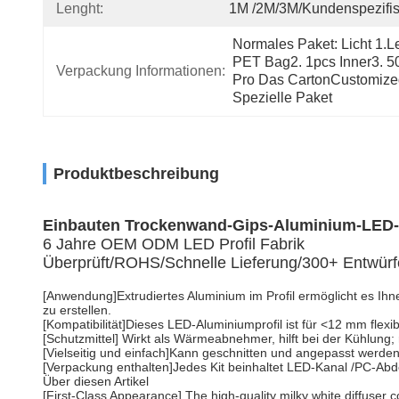
Lenght:
1M /2M/3M/kundenspezifi
Normales Paket: Licht 1.le
PET Bag2. 1pcs Inner3. 50
Verpackung Informationen:
Pro Das CartonCustomize
Spezielle Paket
Produktbeschreibung
Einbauten Trockenwand-Gips-Aluminium-LED-Pr
6 Jahre OEM ODM LED Profil Fabrik
Überprüft/ROHS/Schnelle Lieferung/300+ Entwürf
[Anwendung]Extrudiertes Aluminium im Profil ermöglicht es Ih
zu erstellen.
[Kompatibilität]Dieses LED-Aluminiumprofil ist für <12 mm flex
[Schutzmittel] Wirkt als Wärmeabnehmer, hilft bei der Kühlung;
[Vielseitig und einfach]Kann geschnitten und angepasst werde
[Verpackung enthalten]Jedes Kit beinhaltet LED-Kanal /PC-A
Über diesen Artikel
[First-Class Appearance] The high-quality milky white diffuser c