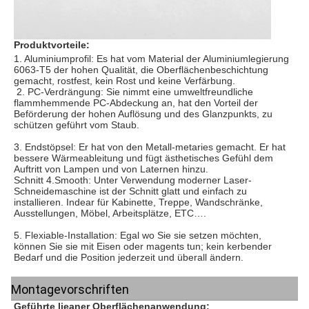
Produktvorteile:
1. Aluminiumprofil: 
Es hat vom Material der Aluminiumlegierung 
6063-T5 der hohen Qualität, die Oberflächenbeschichtung 
gemacht, rostfest, kein Rost und keine Verfärbung.
2. PC-Verdrängung: 
Sie nimmt eine umweltfreundliche 
flammhemmende PC-Abdeckung an, hat den Vorteil der 
Beförderung der hohen Auflösung und des Glanzpunkts, zu 
schützen geführt vom Staub.
3. Endstöpsel: Er hat von den Metall-metaries gemacht. Er hat 
bessere Wärmeableitung und fügt 
ästhetisches Gefühl dem 
Auftritt von Lampen und von Laternen hinzu.
Schnitt
 4.Smooth
: Unter Verwendung moderner Laser-
Schneidemaschine ist der Schnitt glatt und einfach zu 
installieren. Indear für Kabinette, Treppe, Wandschränke, 
Ausstellungen, Möbel, Arbeitsplätze, ETC….
5. 
Flexiable-Installation: Egal wo Sie sie setzen möchten, 
können Sie sie mit Eisen oder magents tun; kein kerbender 
Bedarf und die Position jederzeit und überall ändern.
Montagevorschriften
Geführte lieaner Oberflächenanwendung: