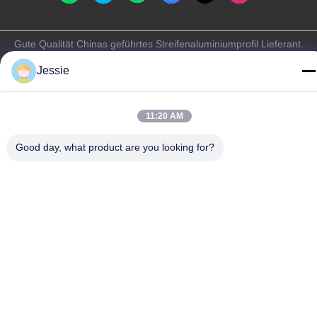
Gute Qualität Chinas geführtes Streifenaluminiumprofil Lieferant.
Copyright-© -2026 K&C LIGHTING TECHNOLOGY LTD. . Alle
Jessie
Rechte vorbehalten.
Privacy policy
|
Sitemap
11:20 AM
Good day, what product are you looking for?