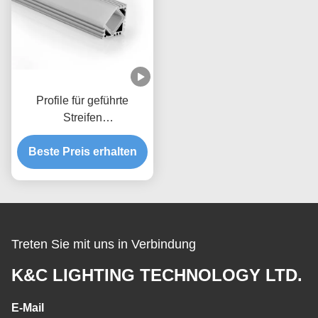
Profile für geführte
Streifen
W19.9mm*H19.9mm IP65
imprägniern Länge LED-
Beste Preis erhalten
Kanals 2m für
Eckbeleuchtung
Treten Sie mit uns in Verbindung
K&C LIGHTING TECHNOLOGY LTD.
E-Mail