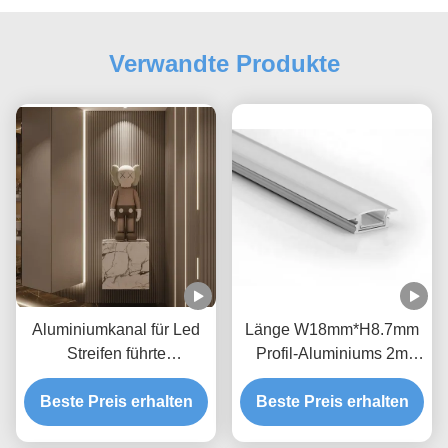
Verwandte Produkte
Aluminiumkanal für Led
Länge W18mm*H8.7mm
Streifen führte
Profil-Aluminiums 2m
wasserdichten LED
imprägniern LED-Kanal
Kanal IP65 H8.7mm für
Beste Preis erhalten
Beste Preis erhalten
für Dekorationslicht
Oberflächenbeleuchtung