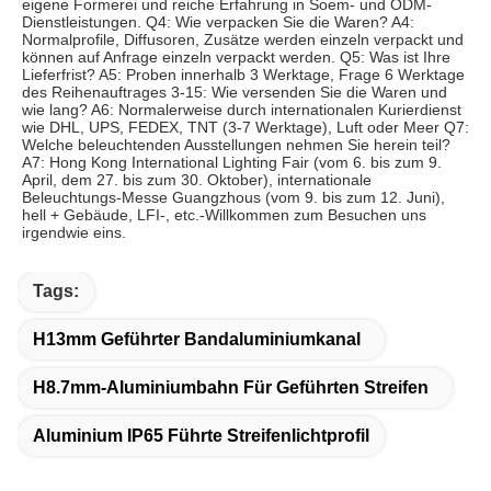
eigene Formerei und reiche Erfahrung in Soem- und ODM-
Dienstleistungen. Q4: Wie verpacken Sie die Waren? A4: 
Normalprofile, Diffusoren, Zusätze werden einzeln verpackt und 
können auf Anfrage einzeln verpackt werden. Q5: Was ist Ihre 
Lieferfrist? A5: Proben innerhalb 3 Werktage, Frage 6 Werktage 
des Reihenauftrages 3-15: Wie versenden Sie die Waren und 
wie lang? A6: Normalerweise durch internationalen Kurierdienst 
wie DHL, UPS, FEDEX, TNT (3-7 Werktage), Luft oder Meer Q7: 
Welche beleuchtenden Ausstellungen nehmen Sie herein teil? 
A7: Hong Kong International Lighting Fair (vom 6. bis zum 9. 
April, dem 27. bis zum 30. Oktober), internationale 
Beleuchtungs-Messe Guangzhous (vom 9. bis zum 12. Juni), 
hell + Gebäude, LFI-, etc.-Willkommen zum Besuchen uns 
irgendwie eins.
Tags:
H13mm Geführter Bandaluminiumkanal
H8.7mm-Aluminiumbahn Für Geführten Streifen
Aluminium IP65 Führte Streifenlichtprofil