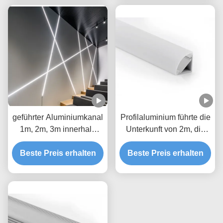
geführter Aluminiumkanal
Profilaluminium führte die
1m, 2m, 3m innerhalb
Unterkunft von 2m, die
8mm führte Streifen für
Länge IP65 LED-Kanal
Beste Preis erhalten
wasserdichte
Beste Preis erhalten
für Eckbeleuchtung
Beleuchtung
imprägniern