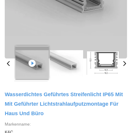
Wasserdichtes Geführtes Streifenlicht IP65 Mit
Mit Geführter Lichtstrahlaufputzmontage Für
Haus Und Büro
Markenname:
K&C