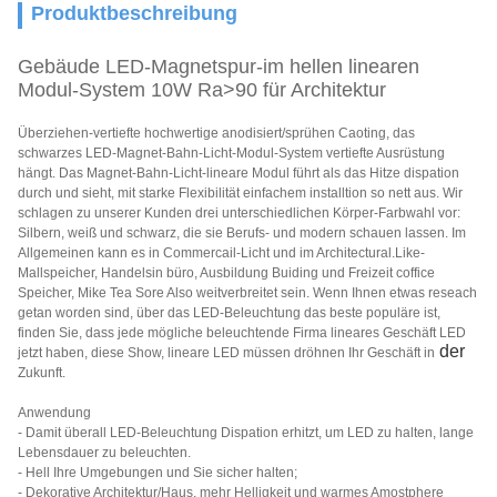
Produktbeschreibung
Gebäude LED-Magnetspur-im hellen linearen
Modul-System 10W Ra>90 für Architektur
Überziehen-vertiefte hochwertige anodisiert/sprühen Caoting, das
schwarzes LED-Magnet-Bahn-Licht-Modul-System vertiefte Ausrüstung
hängt. Das Magnet-Bahn-Licht-lineare Modul führt als das Hitze dispation
durch und sieht, mit starke Flexibilität einfachem installtion so nett aus. Wir
schlagen zu unserer Kunden drei unterschiedlichen Körper-Farbwahl vor:
Silbern, weiß und schwarz, die sie Berufs- und modern schauen lassen. Im
Allgemeinen kann es in Commercail-Licht und im Architectural.Like-
Mallspeicher, Handelsin büro, Ausbildung Buiding und Freizeit coffice
Speicher, Mike Tea Sore Also weitverbreitet sein. Wenn Ihnen etwas reseach
getan worden sind, über das LED-Beleuchtung das beste populäre ist
,
finden Sie, dass jede mögliche beleuchtende Firma lineares Geschäft LED
der
jetzt haben, diese Show, lineare LED müssen dröhnen Ihr Geschäft in
Zukunft.
Anwendung
- Damit überall LED-Beleuchtung Dispation erhitzt, um LED zu halten, lange
Lebensdauer zu beleuchten.
- Hell Ihre Umgebungen und Sie sicher halten;
- Dekorative Architektur/Haus, mehr Helligkeit und warmes Amostphere