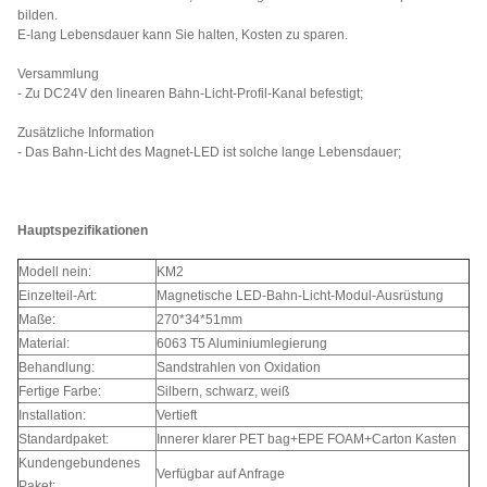
bilden.
E-lang Lebensdauer kann Sie halten, Kosten zu sparen.
Versammlung
- Zu DC24V den linearen Bahn-Licht-Profil-Kanal befestigt;
Zusätzliche Information
- Das Bahn-Licht des Magnet-LED ist solche lange Lebensdauer;
Hauptspezifikationen
Modell nein:
KM2
Einzelteil-Art:
Magnetische LED-Bahn-Licht-Modul-Ausrüstung
Maße:
270*34*51mm
Material:
6063 T5 Aluminiumlegierung
Behandlung:
Sandstrahlen von Oxidation
Fertige Farbe:
Silbern, schwarz, weiß
Installation:
Vertieft
Standardpaket:
Innerer klarer PET bag+EPE FOAM+Carton Kasten
Kundengebundenes
Verfügbar auf Anfrage
Paket: