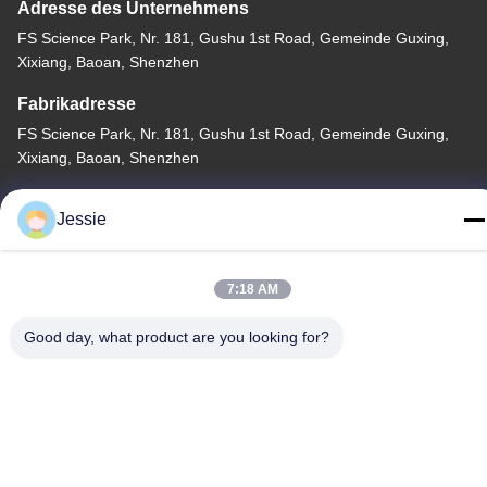
Adresse des Unternehmens
FS Science Park, Nr. 181, Gushu 1st Road, Gemeinde Guxing,
Xixiang, Baoan, Shenzhen
Fabrikadresse
FS Science Park, Nr. 181, Gushu 1st Road, Gemeinde Guxing,
Xixiang, Baoan, Shenzhen
Telefon
Jessie
86-0755-22300563
7:18 AM
Good day, what product are you looking for?
Gute Qualität Chinas geführtes Streifenaluminiumprofil Lieferant.
Copyright-© -2026 K&C LIGHTING TECHNOLOGY LTD. . Alle
Rechte vorbehalten.
Privacy policy
|
Sitemap