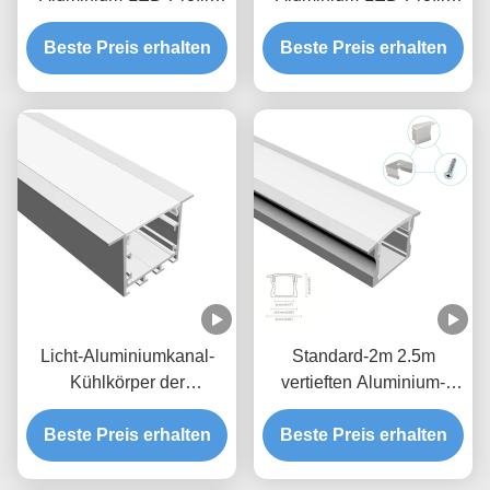
Kühlkörper-Wohnung für
Kühlkörper-
Beste Preis erhalten
Deckenleuchte
Beste Preis erhalten
Verdrängungs-Kanal
Licht-Aluminiumkanal-
Standard-2m 2.5m
Kühlkörper der
vertieften Aluminium-
Großmacht-35*35mm
LED-Profil mit PC
Beste Preis erhalten
vertiefter LED
Beste Preis erhalten
Abdeckung