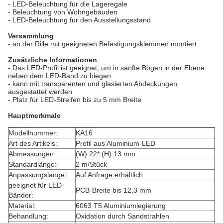
- LED-Beleuchtung für die Lageregale
- Beleuchtung von Wohngebäuden
- LED-Beleuchtung für den Ausstellungsstand
Versammlung
- an der Rille mit geeigneten Befestigungsklemmen montiert
Zusätzliche Informationen
- Das LED-Profil ist geeignet, um in sanfte Bögen in der Ebene
neben dem LED-Band zu biegen
- kann mit transparenten und glasierten Abdeckungen
ausgestattet werden
- Platz für LED-Streifen bis zu 5 mm Breite
Hauptmerkmale
Modellnummer:
KA16
Art des Artikels:
Profil aus Aluminium-LED
Abmessungen:
(W) 22* (H) 13 mm
Standardlänge:
2 m/Stück
Anpassungslänge:
Auf Anfrage erhältlich
geeignet für LED-
PCB-Breite bis 12,3 mm
Bänder:
Material:
6063 T5 Aluminiumlegierung
Behandlung:
Oxidation durch Sandstrahlen