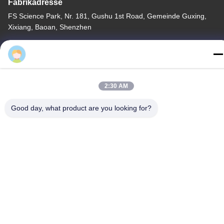
Fabrikadresse
FS Science Park, Nr. 181, Gushu 1st Road, Gemeinde Guxing,
Xixiang, Baoan, Shenzhen
Telefon
86-0755-22300563
2:30 AM
Good day, what product are you looking for?
Gute Qualität Chinas geführtes Streifenaluminiumprofil Lieferant.
Copyright-© -2026 K&C LIGHTING TECHNOLOGY LTD. . Alle
Rechte vorbehalten.
Privacy policy
|
Sitemap