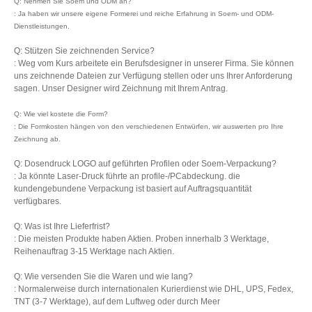
Q: Nehmen Sie Soem und ODM an?
: Ja haben wir unsere eigene Formerei und reiche Erfahrung in Soem- und ODM-
Dienstleistungen.
Q: Stützen Sie zeichnenden Service?
: Weg vom Kurs arbeitete ein Berufsdesigner in unserer Firma. Sie können
uns zeichnende Dateien zur Verfügung stellen oder uns Ihrer Anforderung
sagen. Unser Designer wird Zeichnung mit Ihrem Antrag.
Q: Wie viel kostete die Form?
: Die Formkosten hängen von den verschiedenen Entwürfen, wir auswerten pro Ihre
Zeichnung ab.
Q: Dosendruck LOGO auf geführten Profilen oder Soem-Verpackung?
: Ja könnte Laser-Druck führte an profile-/PCabdeckung. die
kundengebundene Verpackung ist basiert auf Auftragsquantität
verfügbares.
Q: Was ist Ihre Lieferfrist?
: Die meisten Produkte haben Aktien. Proben innerhalb 3 Werktage,
Reihenauftrag 3-15 Werktage nach Aktien.
Q: Wie versenden Sie die Waren und wie lang?
: Normalerweise durch internationalen Kurierdienst wie DHL, UPS, Fedex,
TNT (3-7 Werktage), auf dem Luftweg oder durch Meer