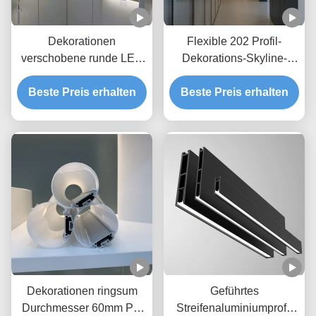
Dekorationen
Flexible 202 Profil-
verschobene runde LED
Dekorations-Skyline-
Verdrängung des LED-
Basis des Edelstahl-LED
Aluminiumprofil-6063 T5
Beste Preis erhalten
Beste Preis erhalten
lineare beleuchtende
Durchmesser-120mm
Dekorationen ringsum
Geführtes
Durchmesser 60mm PC
Streifenaluminiumprofil