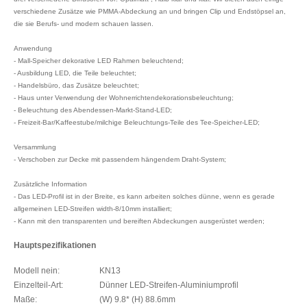
verschiedene Zusätze wie PMMA-Abdeckung an und bringen Clip und Endstöpsel an,
die sie Berufs- und modern schauen lassen.
Anwendung
- Mall-Speicher dekorative LED Rahmen beleuchtend;
- Ausbildung LED, die Teile beleuchtet;
- Handelsbüro, das Zusätze beleuchtet;
- Haus unter Verwendung der Wohnerrichtendekorationsbeleuchtung;
- Beleuchtung des Abendessen-Markt-Stand-LED;
- Freizeit-Bar/Kaffeestube/milchige Beleuchtungs-Teile des Tee-Speicher-LED;
Versammlung
- Verschoben zur Decke mit passendem hängendem Draht-System;
Zusätzliche Information
- Das LED-Profil ist in der Breite, es kann arbeiten solches dünne, wenn es gerade
allgemeinen LED-Streifen width-8/10mm installiert;
- Kann mit den transparenten und bereiften Abdeckungen ausgerüstet werden;
Hauptspezifikationen
Modell nein:
KN13
Einzelteil-Art:
Dünner LED-Streifen-Aluminiumprofil
Maße:
(W) 9.8* (H) 88.6mm