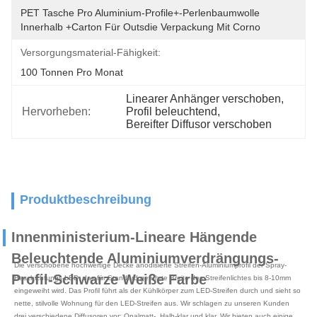
PET Tasche Pro Aluminium-Profile+-Perlenbaumwolle 
Innerhalb +carton Für Outsdie Verpackung Mit Corno
Versorgungsmaterial-Fähigkeit:
100 Tonnen Pro Monat
Linearer Anhänger verschoben
, 
Hervorheben:
Profil beleuchtend
, 
Bereifter Diffusor verschoben
Produktbeschreibung
Innenministerium-Lineare Hängende
Beleuchtende Aluminiumverdrängungs-
Die verschobene hochwertige Decke anodisierte Streifen-Aluminiumprofil der Spray-
Profil-Schwarze Weiße Farbe
Beschichtungs-LED, das für Standard geführte Breite des Streifenlichtes bis 8-10mm
eingeweiht wird. Das Profil führt als der Kühlkörper zum LED-Streifen durch und sieht so
nette, stilvolle Wohnung für den LED-Streifen aus. Wir schlagen zu unseren Kunden
drei verschiedene Diffusoren vor: Opalmatt-, Halb-klar und klar. Wir bieten auch einige