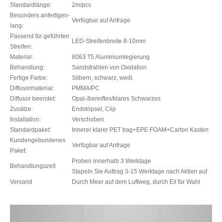
Standardlänge:
2m/pcs
Besonders anfertigen-
Verfügbar auf Anfrage
lang:
Passend für geführten
LED-Streifenbreite 8-10mm
Streifen:
Material:
6063 T5 Aluminiumlegierung
Behandlung:
Sandstrahlen von Oxidation
Fertige Farbe:
Silbern, schwarz, weiß
Diffusormaterial:
PMMA/PC
Diffusor beendet:
Opal-/bereiftes/klares Schwarzes
Zusätze:
Endstöpsel, Clip
Installation:
Verschoben
Standardpaket:
Innerer klarer PET bag+EPE FOAM+Carton Kasten
Kundengebundenes
Verfügbar auf Anfrage
Paket:
Proben innerhalb 3 Werktage
Behandlungszeit
Stapeln Sie Auftrag 3-15 Werktage nach Aktien auf
Versand
Durch Meer auf dem Luftweg, durch Eil für Wahl