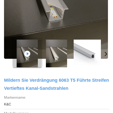
Mildern Sie Verdrängung 6063 T5 Führte Streifen
Vertieftes Kanal-Sandstrahlen
Markenname:
K&C