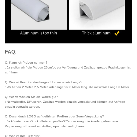
FAQ:
Q: Kann ich Proben nehmen?
: Ja stellen wir freie Proben 20cm/pc zur Verfügung und Zusätze, gerade Frachtkosten ist
auf Ihnen.
Q: Was ist Ihre Standardlänge? Und maximale Länge?
: Wir haben 2 Meter, 2,5 Meter, oder sogar ist 3 Meter lang, die maximale Länge 6 Meter.
Q: Wie verpacken Sie die Waren gut?
: Normalprofile, Diffusoren, Zusätze werden einzeln verpackt und können auf Anfrage
einzeln verpackt werden.
Q: Dosendruck LOGO auf geführten Profilen oder Soem-Verpackung?
: Ja könnte Laser-Druck führte an profile-/PCabdeckung. die kundengebundene
Verpackung ist basiert auf Auftragsquantität verfügbares.
Q: Was ist Ihre Lieferfrist?