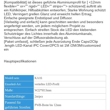
[Kompatibilität] ist dieses geführte Aluminiumprofil für [ <12mm
flexible="" or="" rigid="" LED="" strips=""> schützend] auftritt als
ein Kühlkörper, Hilfsabkühlen entworfen; Starke Wohnung schützt
LED; Verringert grellen Glanz und erweicht hellen Ertrag;
Einfache geeignete Endstöpsel und Diffusor.
[Vielseitig und einfach] kann geschnitten werden und besonders
angefertigt werden, um jedem möglichem Projekt zu
entsprechen. Einfach streifen Stock die LED den klebenden
Schutzträger des Lichtes innerhalb des Aluminiumkanals,
Verschluss auf der Diffusorabdeckung ab.
[Paket umfasst], schließen jede Ausrüstung Ende Caps/2Clip
.length LED-Kanal /PC Cover/2PCS ist 1M /2M/3M/customized
ein
Hauptspezifikationen
Modell nein:
KA16
Einzelteil-Art:
vertieftes LED-Profil
Maße:
W22*H13mm
Standardlänge:
2m/pcs
Passend für
PWB-Breite bis 12mm
geführten Streifen: