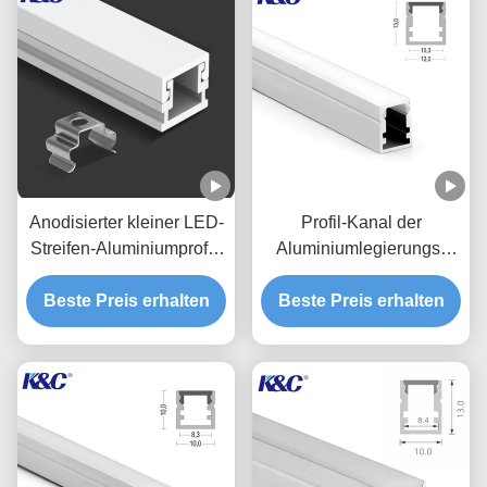
Anodisierter kleiner LED-
Profil-Kanal der
Streifen-Aluminiumprofil-
Aluminiumlegierungs-
Verdrängungs-Kanal
6063 T5 LED mit PC
Beste Preis erhalten
Beste Preis erhalten
Diffusor-Abdeckung