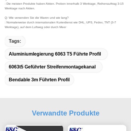
: Die meisten Produkte haben Aktien. Proben innerhalb 3 Werktage, Reihenauftrag 3-15
Werktage nach Aktien.
Q: Wie versenden Sie die Waren und wie lang?
: Normalerweise durch internationalen Kurierdienst wie DHL, UPS, Fedex, TNT (3-7
Werktage), auf dem Luftweg oder durch Meer
Tags:
Aluminiumlegierung 6063 T5 Führte Profil
6063t5 Geführter Streifenmontagekanal
Bendable 3m Führten Profil
Verwandte Produkte