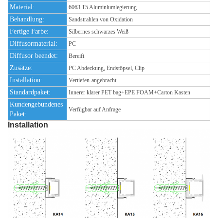
Material:
6063 T5 Aluminiumlegierung
Behandlung:
Sandstrahlen von Oxidation
Fertige Farbe:
Silbernes schwarzes Weiß
Diffusormaterial:
PC
Diffusor beendet:
Bereift
Zusätze:
PC Abdeckung, Endstöpsel, Clip
Installation:
Vertiefen-angebracht
Standardpaket:
Innerer klarer PET bag+EPE FOAM+Carton Kasten
Kundengebundenes
Verfügbar auf Anfrage
Paket:
Installation