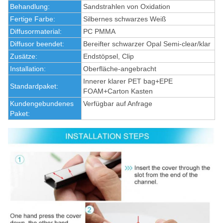
Behandlung:
Sandstrahlen von Oxidation
Fertige Farbe:
Silbernes schwarzes Weiß
Diffusormaterial:
PC PMMA
Diffusor beendet:
Bereifter schwarzer Opal Semi-clear/klar
Zusätze:
Endstöpsel, Clip
Installation:
Oberfläche-angebracht
Innerer klarer PET bag+EPE
Standardpaket:
FOAM+Carton Kasten
Kundengebundenes
Verfügbar auf Anfrage
Paket: