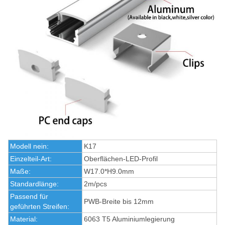
Modell nein:
K17
Einzelteil-Art:
Oberflächen-LED-Profil
Maße:
W17.0*H9.0mm
Standardlänge:
2m/pcs
Passend für
PWB-Breite bis 12mm
geführten Streifen:
Material:
6063 T5 Aluminiumlegierung