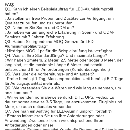
FAQ:
Q1.
Kann ich einen Beispielauftrag für LED-Aluminiumprofil
haben?
: Ja stellen wir freie Proben und Zusätze zur Verfügung, um
Qualität zu prüfen und zu überprüfen.
Q2: Nehmen Sie Soem und ODM an?
: Ja haben wir umfangreiche Erfahrung in Soem- und ODM-
Services mit 7 Jahren Erfahrung.
Q3. Haben Sie irgendeine MOQ-Grenze für LED-
Aluminiumprofilauftrag?
: Niedriges MOQ, 1pc für die Beispielprüfung ist- verfügbar.
Q4: Was ist Ihre Standardlänge? Und maximale Länge?
: Wir haben 1meters, 2 Meter, 2,5 Meter oder sogar 3 Meter, der
lang sind, ist die maximale Länge 6 Meter und schnitt
entsprechend Ihren Anforderungen (Kundenbezogenheit)
Q5. Was über die Vorbereitungs- und Anlaufzeit?
: Probe benötigt 1 Tag, Massenproduktionszeit benötigt 5-7 Tage
für Auftragsquantität mehr als.
Q6. Wie versenden Sie die Waren und wie lang es nehmen, um
anzukommen?
: Wir versenden normalerweise durch DHL, UPS, Fedex. Es
dauert normalerweise 3-5 Tage, um anzukommen. Fluglinie und
Meer, die auch optionales versenden.
Q7. Wie man ein Auftrag für LED-Aluminiumprofil fortfährt?
: Erstens informieren Sie uns Ihre Anforderungen oder
Anwendung. Zweitens zitieren wir entsprechend Ihren
Anforderungen oder unser
Vorschläge. Drittens bestätigt Kunde die Proben und Plätze legen