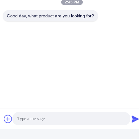
2:45 PM
Bendable 3m Führten Profil
Good day, what product are you looking for?
Verwandte Produkte
Anodisierter kleiner LED-
Profil-Kanal der
Streifen-Aluminiumprofil-
Aluminiumlegierungs-