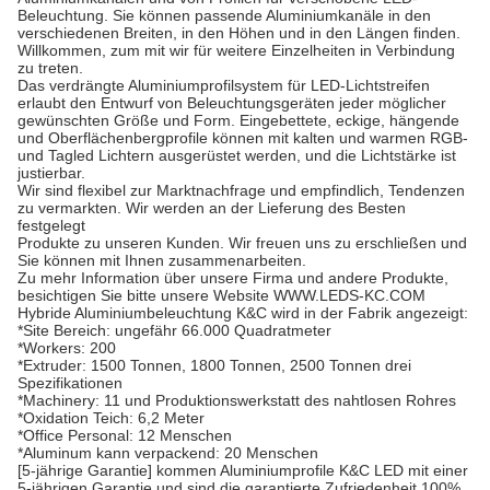
Beleuchtung. Sie können passende Aluminiumkanäle in den
verschiedenen Breiten, in den Höhen und in den Längen finden.
Willkommen, zum mit wir für weitere Einzelheiten in Verbindung
zu treten.
Das verdrängte Aluminiumprofilsystem für LED-Lichtstreifen
erlaubt den Entwurf von Beleuchtungsgeräten jeder möglicher
gewünschten Größe und Form. Eingebettete, eckige, hängende
und Oberflächenbergprofile können mit kalten und warmen RGB-
und Tagled Lichtern ausgerüstet werden, und die Lichtstärke ist
justierbar.
Wir sind flexibel zur Marktnachfrage und empfindlich, Tendenzen
zu vermarkten. Wir werden an der Lieferung des Besten
festgelegt
Produkte zu unseren Kunden. Wir freuen uns zu erschließen und
Sie können mit Ihnen zusammenarbeiten.
Zu mehr Information über unsere Firma und andere Produkte,
besichtigen Sie bitte unsere Website WWW.LEDS-KC.COM
Hybride Aluminiumbeleuchtung K&C wird in der Fabrik angezeigt:
*Site Bereich: ungefähr 66.000 Quadratmeter
*Workers: 200
*Extruder: 1500 Tonnen, 1800 Tonnen, 2500 Tonnen drei
Spezifikationen
*Machinery: 11 und Produktionswerkstatt des nahtlosen Rohres
*Oxidation Teich: 6,2 Meter
*Office Personal: 12 Menschen
*Aluminum kann verpackend: 20 Menschen
[5-jährige Garantie] kommen Aluminiumprofile K&C LED mit einer
5-jährigen Garantie und sind die garantierte Zufriedenheit 100%,