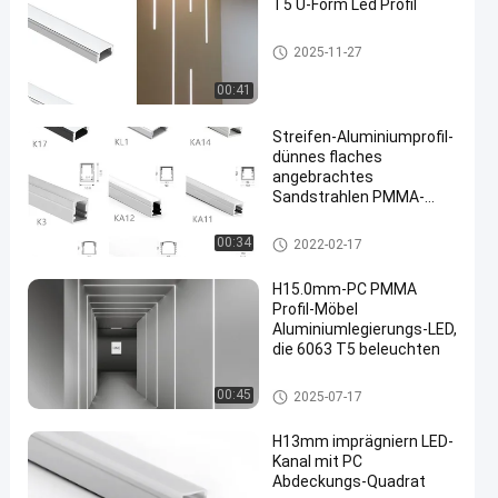
T5 U-Form Led Profil
geführtes Streifenaluminiumpr
2025-11-27
ofil
00:41
Streifen-Aluminiumprofil-
dünnes flaches
angebrachtes
Sandstrahlen PMMA-
Abdeckungs-LED
geführtes Streifenaluminiumpr
00:34
2022-02-17
ofil
H15.0mm-PC PMMA
Profil-Möbel
Aluminiumlegierungs-LED,
die 6063 T5 beleuchten
geführtes Streifenaluminiumpr
00:45
2025-07-17
ofil
H13mm imprägniern LED-
Kanal mit PC
Abdeckungs-Quadrat