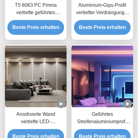
T5 6063 PC Pmma
Aluminium-Gips-Profil
vertiefte geführtes
vertiefter Verdrängungs-
AluminiumpWB des
Kanal IP20 LED
Beste Preis erhalten
Profil-5mm für
Beste Preis erhalten
Trockenmauer
Anodisierte Wand
Geführtes
vertiefte LED-
Streifenaluminiumprofil
Fasergipsplatten-Profil für
mit PC Diffusor für Led
Gipswandtrockenmauer
Beste Preis erhalten
Fasergipsplattenprofil
Beste Preis erhalten