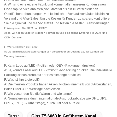
A: Wir sind eine eigene Fabrik und können allen unseren Kunden einen
One-Stop-Service anbieten, von Material bis hin zu verschiedenen
Oberflächenbehandlungen, von technischen Verkaufsverkäufen bis hin zu
Versand und After-Sales. Um die Kosten für Kunden zu sparen, kontrollieren
Sie die Qualität und die Vorlaufzeit und bieten die besten Dienstleistungen.
F: Akzeptieren Sie OEM und ODM?
A: Ja, wir haben unseren eigenen Formladen und eine reiche Erfahrung in OEM- und
ODM -Diensten.
F: Wie viel kosten die Form?
A: Die Schimmelpilzkosten hängen von verschiedenen Designs ab. Wir werden pro
Ziehung bewerten.
F: Kann Logo auf LED -Profilen oder OEM -Packungen drucken?
A: Ja, könnte Laser auf LED -Profil/PC -Abdeckung drucken. Die individuelle
Packung ist basierend auf der Bestellmenge erhältlich.
F: Was ist Ihre Lieferzeit?
A: Die meisten Produkte haben Aktien. Proben innerhalb von 3 Arbeitstagen,
Batch Order 3-15 Werktage nach Aktien.
F: Wie versenden Sie die Waren und wie lange?
A: Normalerweise durch internationale Ausdrucksabgabe wie DHL, UPS,
FedEx, TNT (3-7 Arbeitstage), durch Luft oder auf See
Tags:
Gips T5 6063 In Geführtem Kanal