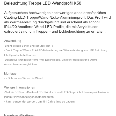
Beleuchtung Treppe LED -Wandprofil K58
Aufgetauchtes hochwertiges hochwertiges anodiertes/sprühes
Caoting-LED-Treppe/Wand-/Ecke-Aluminiumprofil. Das Profil wird
als Wärmeableitung durchgeführt und erscheint als schön!
IP44/20 Anodierte Wand-LED-Profile, die mit Acryldiffusor
extrudiert sind, um Treppen- und Eckbeleuchtung zu erhalten.
Anwendung
-Bright deinen Schritt und schütze dich ； ；
- Damit Treppe/ Wand/ Eck-LED-Beleuchtung zur Wärmeabteilung von LED Strip Long
Life-Span beibehalten wird.
-Dekorative Architektur/Home-Wall-Ecke/Treppe, um mehr Helligkeit und warme
Amostphere auszugleichen.
Montage
- -
Schrauben Sie an die Wand.
Weitere Informationen
-Suit für 5-10-mm-Breiten-LED-Strip-Licht und LED-Strip-Licht können problemlos in
jedem Einzelhandelsgeschäft einkaufen.
- kann verwendet werden, um fünf Jahre lang zu dauern;
Hauptspezifikationen