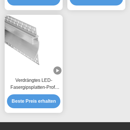
Verdrängtes LED-
Fasergipsplatten-Profil
mit PC-
Beste Preis erhalten
Diffusorabdeckung