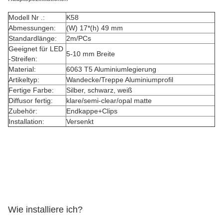
Modell Nr .:
K58
Abmessungen:
(W) 17*(h) 49 mm
Standardlänge:
2m/PCs
Geeignet für LED
5-10 mm Breite
-Streifen:
Material:
6063 T5 Aluminiumlegierung
Artikeltyp:
Wandecke/Treppe Aluminiumprofil
Fertige Farbe:
Silber, schwarz, weiß
Diffusor fertig:
klare/semi-clear/opal matte
Zubehör:
Endkappe+Clips
Installation:
Versenkt
Wie installiere ich?