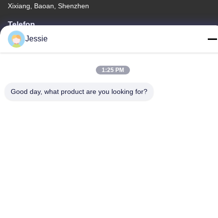
Xixiang, Baoan, Shenzhen
Telefon
86-0755-22300563
Jessie
1:25 PM
Good day, what product are you looking for?
Gute Qualität Chinas geführtes Streifenaluminiumprofil Lieferant.
Copyright-© -2026 K&C LIGHTING TECHNOLOGY LTD. . Alle
Rechte vorbehalten.
Privacy policy
|
Sitemap