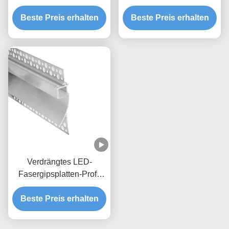
Fasergipsplatten-Profil für
mit PC Diffusor für Led
Gipswandtrockenmauer
Beste Preis erhalten
Fasergipsplattenprofil
Beste Preis erhalten
Verdrängtes LED-
Fasergipsplatten-Profil
mit PC-
Beste Preis erhalten
Diffusorabdeckung