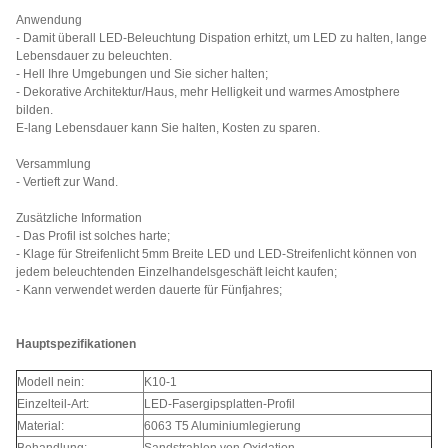
Anwendung
- Damit überall LED-Beleuchtung Dispation erhitzt, um LED zu halten, lange
Lebensdauer zu beleuchten.
- Hell Ihre Umgebungen und Sie sicher halten;
- Dekorative Architektur/Haus, mehr Helligkeit und warmes Amostphere
bilden.
E-lang Lebensdauer kann Sie halten, Kosten zu sparen.
Versammlung
- Vertieft zur Wand.
Zusätzliche Information
- Das Profil ist solches harte;
- Klage für Streifenlicht 5mm Breite LED und LED-Streifenlicht können von
jedem beleuchtenden Einzelhandelsgeschäft leicht kaufen;
- Kann verwendet werden dauerte für Fünfjahres;
Hauptspezifikationen
Modell nein:
K10-1
Einzelteil-Art:
LED-Fasergipsplatten-Profil
Material:
6063 T5 Aluminiumlegierung