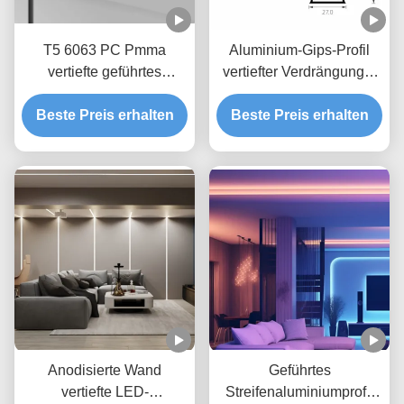
T5 6063 PC Pmma
Aluminium-Gips-Profil
vertiefte geführtes
vertiefter Verdrängungs-
AluminiumpWB des
Kanal IP20 LED
Beste Preis erhalten
Profil-5mm für
Beste Preis erhalten
Trockenmauer
Anodisierte Wand
Geführtes
vertiefte LED-
Streifenaluminiumprofil