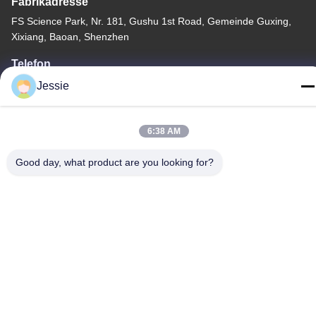
Fabrikadresse
FS Science Park, Nr. 181, Gushu 1st Road, Gemeinde Guxing,
Xixiang, Baoan, Shenzhen
Telefon
86-0755-22300563
Jessie
6:38 AM
Good day, what product are you looking for?
Gute Qualität Chinas geführtes Streifenaluminiumprofil Lieferant.
Copyright-© -2026 K&C LIGHTING TECHNOLOGY LTD. . Alle
Rechte vorbehalten.
Privacy policy
|
Sitemap