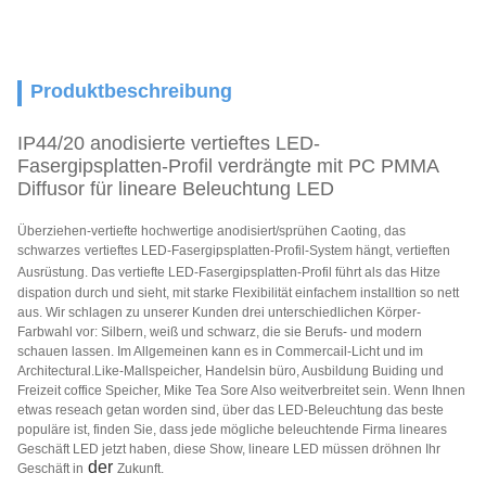
Produktbeschreibung
IP44/20 anodisierte vertieftes LED-
Fasergipsplatten-Profil verdrängte mit PC PMMA
Diffusor für lineare Beleuchtung LED
Überziehen-vertiefte hochwertige anodisiert/sprühen Caoting, das
schwarzes
vertieftes
LED-Fasergipsplatten-Profil-
System
hängt, vertieften
Ausrüstung. Das
vertiefte LED-Fasergipsplatten-Profil
führt als das Hitze
dispation durch und sieht, mit starke Flexibilität einfachem installtion so nett
aus. Wir schlagen zu unserer Kunden drei unterschiedlichen Körper-
Farbwahl vor: Silbern, weiß und schwarz, die sie Berufs- und modern
schauen lassen. Im Allgemeinen kann es in Commercail-Licht und im
Architectural.Like-Mallspeicher, Handelsin büro, Ausbildung Buiding und
Freizeit coffice Speicher, Mike Tea Sore Also weitverbreitet sein. Wenn Ihnen
etwas reseach getan worden sind, über das LED-Beleuchtung das beste
populäre ist
, finden Sie, dass jede mögliche beleuchtende Firma lineares
Geschäft LED jetzt haben, diese Show, lineare LED müssen dröhnen Ihr
der
Geschäft in
Zukunft.