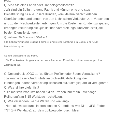
FAQ:
Q: Sind Sie eine Fabrik oder Handelsgesellschaft?
: Wir sind ein Selbst - eigene Fabrik und können eine one-stop
Dienstleistung für alle unsere Kunden, vom Material verschiedenen
Oberflächenbehandlungen, von den technischen Verkäufen zum Versenden
und zu den Nachverkäufen erbringen. Um die Kosten für Kunden zu sparen,
erbringen Steuerung die Qualität und Vorbereitungs- und Anlaufzeit, die
besten Dienstleistungen.
Q: Nehmen Sie Soem und ODM an?
: Ja haben wir unsere eigene Formerei und reiche Erfahrung in Soem- und ODM-
Dienstleistungen.
Q: Wie viel kostete die Form?
: Die Formkosten hängen von den verschiedenen Entwürfen, wir auswerten pro Ihre
Zeichnung ab.
Q: Dosendruck LOGO auf geführten Profilen oder Soem-Verpackung?
: Ja könnte Laser-Druck führte an profile-/PCabdeckung. die
kundengebundene Verpackung ist basiert auf Auftragsquantität verfügbares.
Q: Was ist Ihre Lieferfrist?
: Die meisten Produkte haben Aktien. Proben innerhalb 3 Werktage,
Reihenauftrag 3-15 Werktage nach Aktien.
Q: Wie versenden Sie die Waren und wie lang?
: Normalerweise durch internationalen Kurierdienst wie DHL, UPS, Fedex,
TNT (3-7 Werktage), auf dem Luftweg oder durch Meer