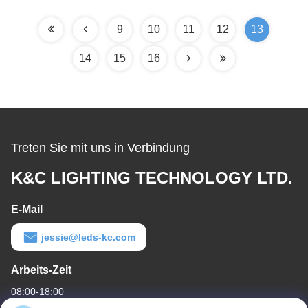
9
10
11
12
13
14
15
16
Treten Sie mit uns in Verbindung
K&C LIGHTING TECHNOLOGY LTD.
E-Mail
jessie@leds-kc.com
Arbeits-Zeit
08:00-18:00