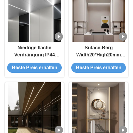
Niedrige flache
Suface-Berg
Verdrängung IP44
Width20*High20mm
26mm Siliver führte
anodisierte Bogen PC-
Beste Preis erhalten
Beste Preis erhalten
Streifen-
Abdeckung LED
Aluminiumprofil
Streifen-
Aluminiumprofil