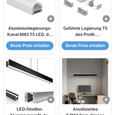
Aluminiumlegierungs-
Geführte Legierung T5
Kanal 6063 T5 LED, der
des Profil-
17mm PWB-Breite
Aluminiumverdrängungs-
Beste Preis erhalten
Beste Preis erhalten
sandstrahlt
Kanal-6063 anodisierte
PMMA
LED-Streifen-
Anodisiertes