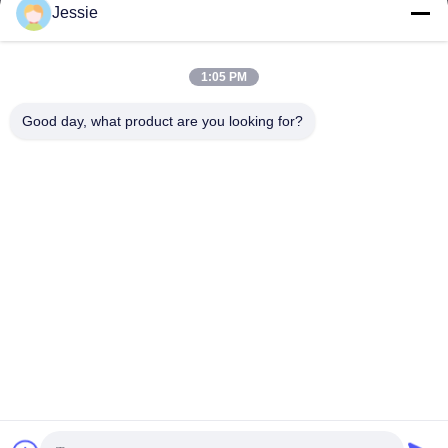
Jessie
Unsere Adresse
Adresse des Unternehmens
1:05 PM
FS Science Park, Nr. 181, Gushu 1st Road, Gemeinde Guxing,
Xixiang, Baoan, Shenzhen
Good day, what product are you looking for?
Fabrikadresse
FS Science Park, Nr. 181, Gushu 1st Road, Gemeinde Guxing,
Xixiang, Baoan, Shenzhen
Telefon
86-0755-22300563
Gute Qualität Chinas geführtes Streifenaluminiumprofil Lieferant.
Copyright-© -2026 K&C LIGHTING TECHNOLOGY LTD. . Alle
Rechte vorbehalten.